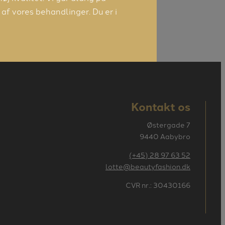
f vores behandlinger. Du er i
Kontakt os
Østergade 7
9440 Aabybro
(+45) 28 97 63 52
lotte@beautyfashion.dk
CVR nr.: 30430166