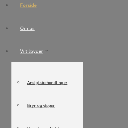
Forside
Om os
Vi tilbyder
Ansigtsbehandlinger
Bryn og vipper