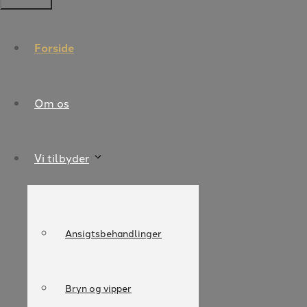
Forside
Om os
Vi tilbyder
Ansigtsbehandlinger
Bryn og vipper