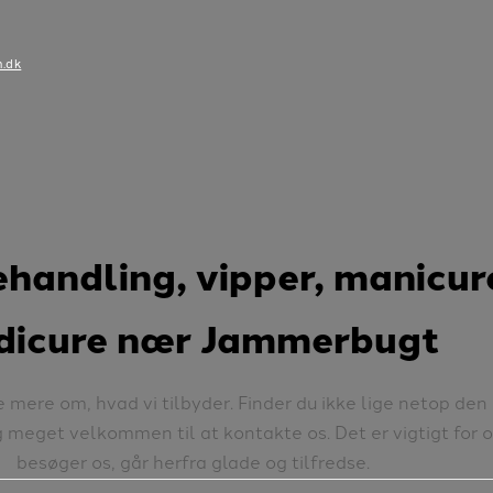
.dk
handling, vipper, manicur
dicure nær Jammerbugt
 mere om, hvad vi tilbyder. Finder du ikke lige netop den
 meget velkommen til at kontakte os. Det er vigtigt for os
besøger os, går herfra glade og tilfredse.