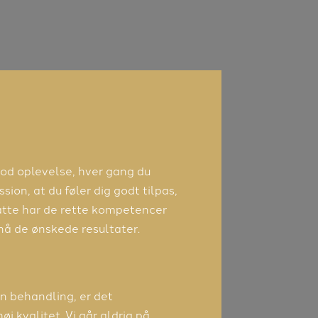
 god oplevelse, hver gang du
sion, at du føler dig godt tilpas,
satte har de rette kompetencer
nå de ønskede resultater.
in behandling, er det
j kvalitet. Vi går aldrig på