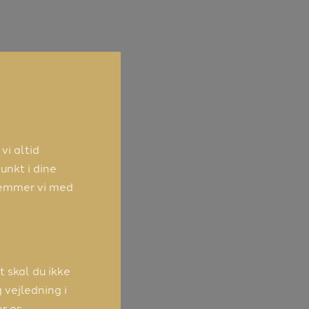
vi altid
nkt i dine
stemmer vi med
.
t skal du ikke
 vejledning i
r os