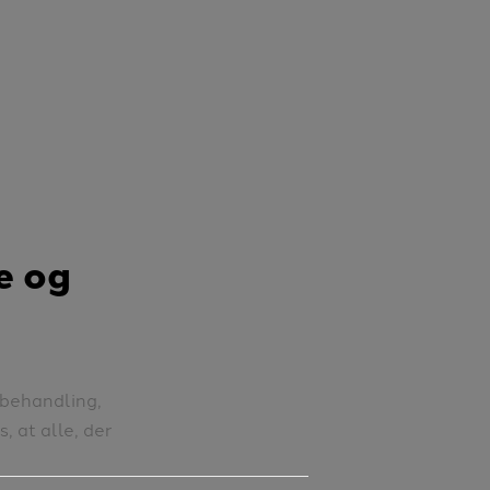
e og
 behandling,
, at alle, der